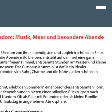
edom: Musik, Meer und besondere Abende
h Usedom von ihrer lebendigsten und zugleich schönsten Seite.
die Abende mild bleiben, entsteht auf der Insel eine ganz
unter freiem Himmel, entspannte Stunden am Wasser und kleine
gswert. Das Gutshaus Krummin ist dafür ein idealer
rbinden sich Ruhe, Charme und die Nähe zu den schönsten
nt, erlebt den Sommer in einer besonders entspannten Form.
 Ferienwohnungen bieten einen stilvollen Rückzugsort nach
 Usedom. Ob als Paar, mit Freunden oder als kleine Familie –
r Urlaubstag in angenehmer Atmosphäre.