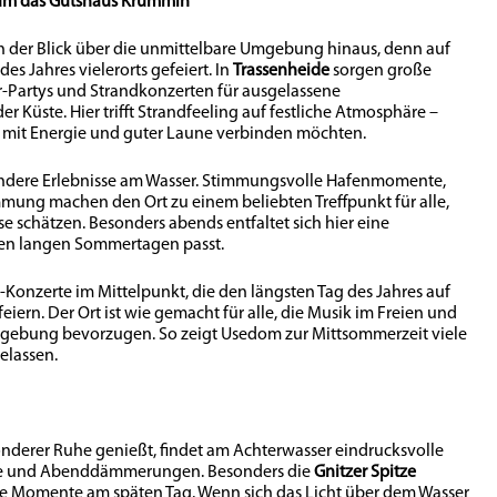
um das Gutshaus Krummin
h der Blick über die unmittelbare Umgebung hinaus, denn auf
es Jahres vielerorts gefeiert. In
Trassenheide
sorgen große
-Partys und Strandkonzerten für ausgelassene
 Küste. Hier trifft Strandfeeling auf festliche Atmosphäre –
er mit Energie und guter Laune verbinden möchten.
ndere Erlebnisse am Wasser. Stimmungsvolle Hafenmomente,
mung machen den Ort zu einem beliebten Treffpunkt für alle,
e schätzen. Besonders abends entfaltet sich hier eine
den langen Sommertagen passt.
Konzerte im Mittelpunkt, die den längsten Tag des Jahres auf
iern. Der Ort ist wie gemacht für alle, die Musik im Freien und
gebung bevorzugen. So zeigt Usedom zur Mittsommerzeit viele
elassen.
nderer Ruhe genießt, findet am Achterwasser eindrucksvolle
ge und Abenddämmerungen. Besonders die
Gnitzer Spitze
che Momente am späten Tag. Wenn sich das Licht über dem Wasser