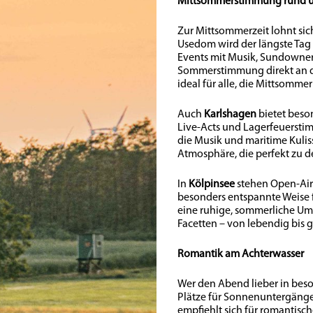
Mittsommerstimmung rund 
Zur Mittsommerzeit lohnt sic
Usedom wird der längste Tag d
Events mit Musik, Sundowner
Sommerstimmung direkt an der
ideal für alle, die Mittsomm
Auch
Karlshagen
bietet beso
Live-Acts und Lagerfeuerstim
die Musik und maritime Kuliss
Atmosphäre, die perfekt zu 
In
Kölpinsee
stehen Open-Air-
besonders entspannte Weise fe
eine ruhige, sommerliche Um
Facetten – von lebendig bis g
Romantik am Achterwasser
Wer den Abend lieber in beso
Plätze für Sonnenuntergän
empfiehlt sich für romantis